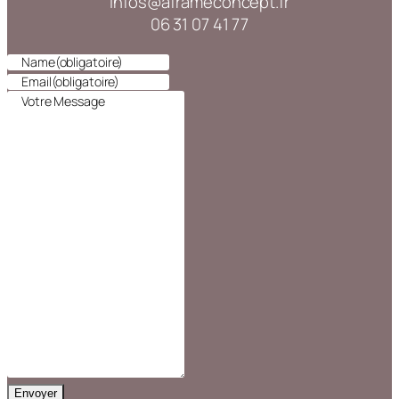
infos@aframeconcept.fr
06 31 07 41 77
Name
(obligatoire)
Email
(obligatoire)
Votre Message